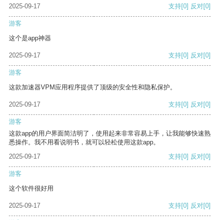
2025-09-17
支持
[0]
反对
[0]
游客
这个是app神器
2025-09-17
支持
[0]
反对
[0]
游客
这款加速器VPM应用程序提供了顶级的安全性和隐私保护。
2025-09-17
支持
[0]
反对
[0]
游客
这款app的用户界面简洁明了，使用起来非常容易上手，让我能够快速熟
悉操作。我不用看说明书，就可以轻松使用这款app。
2025-09-17
支持
[0]
反对
[0]
游客
这个软件很好用
2025-09-17
支持
[0]
反对
[0]