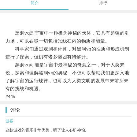
简介
排行
黑洞vq是宇宙中一种极为神秘的天体，它具有超强的引
力场，可以吞噬一切包括光线在内的物质和能量。
科学家们通过观测和计算，对黑洞vq的性质和形成机制
进行了探索，但仍有诸多谜团有待解开。
黑洞vq可能是宇宙中最神秘的奇观之一，对于人类来
说，探索和理解黑洞vq的奥秘，不仅可以帮助我们更深入地
了解宇宙的运行规律，也可以为人类文明的发展带来前所未
有的挑战和机遇。
#44#
评论
游客
这款游戏的音乐非常优美，听了让人心旷神怡。