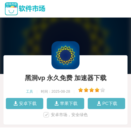
黑洞vp 永久免费 加速器下载
工具
|
时间：2025-08-28
|
安卓下载
苹果下载
PC下载
安卓市场，安全绿色