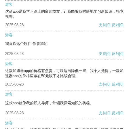
游客
这款app是我学习路上的良师益友，让我能够随时随地学习新知识，拓宽
视野。
2025-08-28
支持
[0]
反对
[0]
游客
我喜欢这个软件 作者加油
2025-08-28
支持
[0]
反对
[0]
游客
这款加速器app的价格有点贵，可以适当降低一些。我个人觉得，一款加
速器app的价格应该在50元以下才比较合理。
2025-08-28
支持
[0]
反对
[0]
游客
这款app就像我的私人导师，带领我探索知识的奥秘。
2025-08-28
支持
[0]
反对
[0]
游客