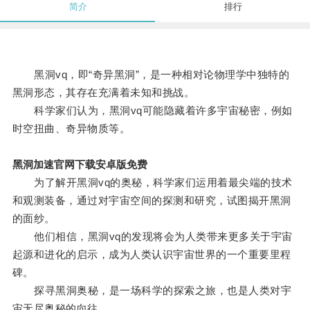
简介
排行
黑洞vq，即“奇异黑洞”，是一种相对论物理学中独特的
黑洞形态，其存在充满着未知和挑战。
科学家们认为，黑洞vq可能隐藏着许多宇宙秘密，例如
时空扭曲、奇异物质等。
黑洞加速官网下载安卓版免费
为了解开黑洞vq的奥秘，科学家们运用着最尖端的技术
和观测装备，通过对宇宙空间的探测和研究，试图揭开黑洞
的面纱。
他们相信，黑洞vq的发现将会为人类带来更多关于宇宙
起源和进化的启示，成为人类认识宇宙世界的一个重要里程
碑。
探寻黑洞奥秘，是一场科学的探索之旅，也是人类对宇
宙无尽奥秘的向往。