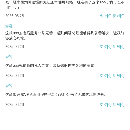
候，经常因为网速慢而无法正常使用网络，现在有了这个app，我再也不
用担心了。
2025-08-28
支持
[0]
反对
[0]
游客
这款app的售后服务非常完善，遇到问题总是能够得到妥善解决，让我能
够放心购物。
2025-08-28
支持
[0]
反对
[0]
游客
这款app就像我的私人导游，带我领略世界各地的美景。
2025-08-28
支持
[0]
反对
[0]
游客
这款加速器VPM应用程序已经为我们带来了无限的流畅体验。
2025-08-28
支持
[0]
反对
[0]