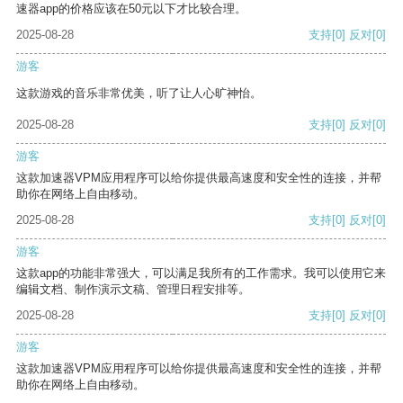
速器app的价格应该在50元以下才比较合理。
2025-08-28
支持
[0]
反对
[0]
游客
这款游戏的音乐非常优美，听了让人心旷神怡。
2025-08-28
支持
[0]
反对
[0]
游客
这款加速器VPM应用程序可以给你提供最高速度和安全性的连接，并帮
助你在网络上自由移动。
2025-08-28
支持
[0]
反对
[0]
游客
这款app的功能非常强大，可以满足我所有的工作需求。我可以使用它来
编辑文档、制作演示文稿、管理日程安排等。
2025-08-28
支持
[0]
反对
[0]
游客
这款加速器VPM应用程序可以给你提供最高速度和安全性的连接，并帮
助你在网络上自由移动。