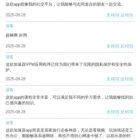
这款app就像我的社交平台，让我能够与志同道合的朋友一起交流。
2025-08-28
支持
[0]
反对
[0]
游客
超棒啊 好用
2025-08-28
支持
[0]
反对
[0]
游客
这款加速器VPM应用程序已经为我们带来了无限的隐私保护和安全性保
护。
2025-08-28
支持
[0]
反对
[0]
游客
这款app的课程非常丰富，可以满足我不同的学习需求，让我能够找到自
己感兴趣的知识。
2025-08-28
支持
[0]
反对
[0]
游客
这款加速器app简直是居家旅行必备神器，无论是看视频、玩游戏还是工
作办公，都能畅享高速网络，再也不用担心网速卡顿了。以前出差的时