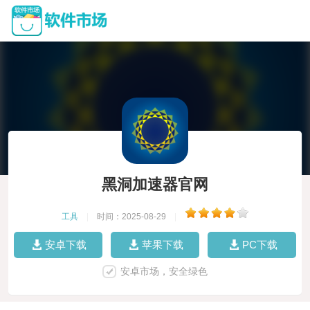
黑洞加速器官网
工具
|
时间：2025-08-29
|
安卓下载
苹果下载
PC下载
安卓市场，安全绿色