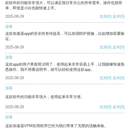
款软件的功能非常强大，可以满足我日常办公的所有需求。操作也很简
单，即使是小白也能快速上手。
2025-08-29
支持
[0]
反对
[0]
游客
这款加速器app的安全性有待提高，可以加强防护措施，比如增加双重验
证。
2025-08-29
支持
[0]
反对
[0]
游客
这款app的用户界面简洁明了，使用起来非常容易上手，让我能够快速熟
悉操作。我不用看说明书，就可以轻松使用这款app。
2025-08-29
支持
[0]
反对
[0]
游客
这款软件的功能非常强大，使用起来非常方便。
2025-08-29
支持
[0]
反对
[0]
游客
这款加速器VPM应用程序已经为我们带来了无限的流畅体验。