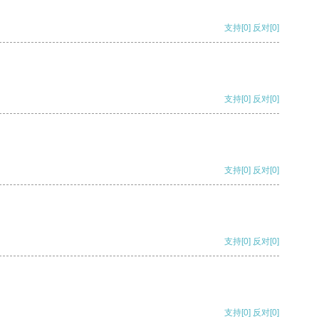
支持
[0]
反对
[0]
支持
[0]
反对
[0]
支持
[0]
反对
[0]
支持
[0]
反对
[0]
支持
[0]
反对
[0]