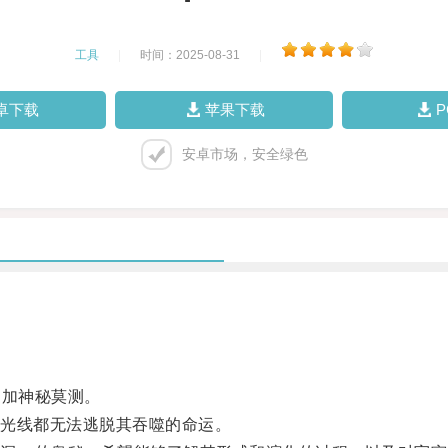
工具
|
时间：2025-08-31
|
卓下载
苹果下载
安卓市场，安全绿色
加神秘莫测。
光线都无法逃脱其吞噬的命运。