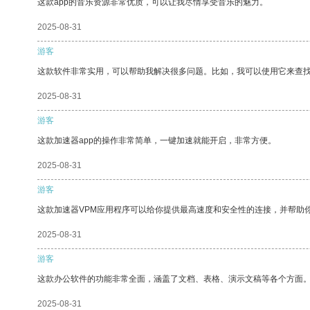
这款app的音乐资源非常优质，可以让我尽情享受音乐的魅力。
2025-08-31
游客
这款软件非常实用，可以帮助我解决很多问题。比如，我可以使用它来查
2025-08-31
游客
这款加速器app的操作非常简单，一键加速就能开启，非常方便。
2025-08-31
游客
这款加速器VPM应用程序可以给你提供最高速度和安全性的连接，并帮助
2025-08-31
游客
这款办公软件的功能非常全面，涵盖了文档、表格、演示文稿等各个方面
2025-08-31