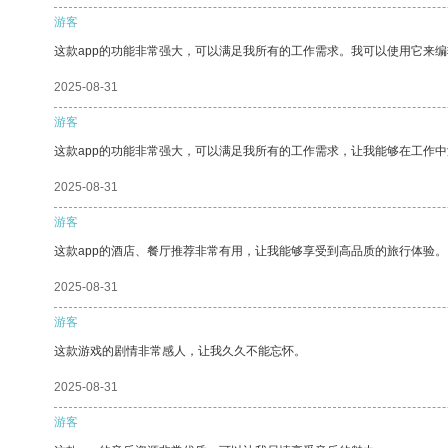
游客
这款app的功能非常强大，可以满足我所有的工作需求。我可以使用它来
2025-08-31
游客
这款app的功能非常强大，可以满足我所有的工作需求，让我能够在工作
2025-08-31
游客
这款app的酒店、餐厅推荐非常有用，让我能够享受到高品质的旅行体验。
2025-08-31
游客
这款游戏的剧情非常感人，让我久久不能忘怀。
2025-08-31
游客