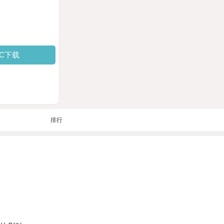
PC下载
排行