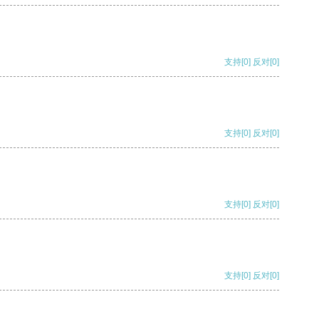
支持
[0]
反对
[0]
支持
[0]
反对
[0]
支持
[0]
反对
[0]
支持
[0]
反对
[0]