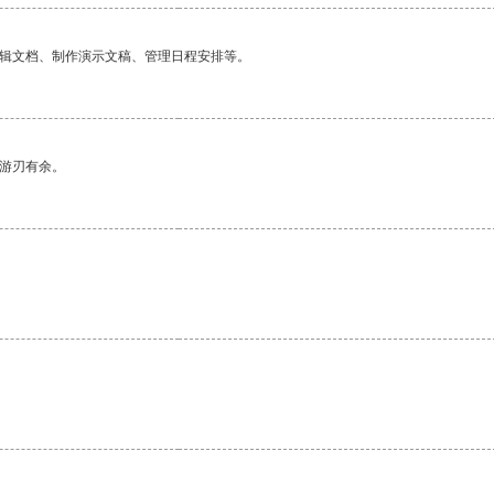
编辑文档、制作演示文稿、管理日程安排等。
中游刃有余。