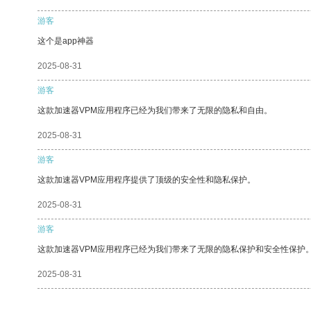
游客
这个是app神器
2025-08-31
游客
这款加速器VPM应用程序已经为我们带来了无限的隐私和自由。
2025-08-31
游客
这款加速器VPM应用程序提供了顶级的安全性和隐私保护。
2025-08-31
游客
这款加速器VPM应用程序已经为我们带来了无限的隐私保护和安全性保护
2025-08-31