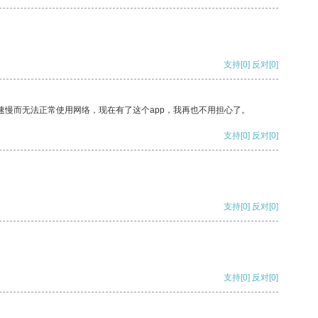
支持
[0]
反对
[0]
速慢而无法正常使用网络，现在有了这个app，我再也不用担心了。
支持
[0]
反对
[0]
支持
[0]
反对
[0]
支持
[0]
反对
[0]