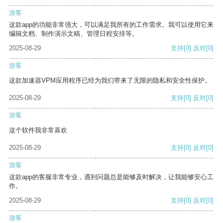
游客
这款app的功能非常强大，可以满足我所有的工作需求。我可以使用它来
编辑文档、制作演示文稿、管理日程安排等。
2025-08-29
支持
[0]
反对
[0]
游客
这款加速器VPM应用程序已经为我们带来了无限的隐私和安全性保护。
2025-08-29
支持
[0]
反对
[0]
游客
这个软件我非常喜欢
2025-08-29
支持
[0]
反对
[0]
游客
这款app的客服非常专业，遇到问题总是能够及时解决，让我能够安心工
作。
2025-08-29
支持
[0]
反对
[0]
游客