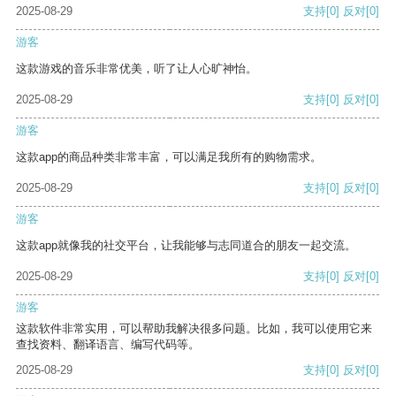
2025-08-29
支持
[0]
反对
[0]
游客
这款游戏的音乐非常优美，听了让人心旷神怡。
2025-08-29
支持
[0]
反对
[0]
游客
这款app的商品种类非常丰富，可以满足我所有的购物需求。
2025-08-29
支持
[0]
反对
[0]
游客
这款app就像我的社交平台，让我能够与志同道合的朋友一起交流。
2025-08-29
支持
[0]
反对
[0]
游客
这款软件非常实用，可以帮助我解决很多问题。比如，我可以使用它来
查找资料、翻译语言、编写代码等。
2025-08-29
支持
[0]
反对
[0]