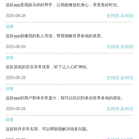
这款app是我娱乐的好帮手，让我能够放松身心，享受美好时光。
2025-08-28
支持
[0]
反对
[0]
游客
这款app就像我的私人导游，带我领略世界各地的美景。
2025-08-28
支持
[0]
反对
[0]
游客
这款游戏的音乐非常优美，听了让人心旷神怡。
2025-08-28
支持
[0]
反对
[0]
游客
这款app的用户群体非常庞大，我可以结识到来自世界各地的朋友。
2025-08-28
支持
[0]
反对
[0]
游客
这款软件非常实用，可以帮助我解决很多问题。