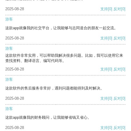
2025-08-28
支持
[0]
反对
[0]
游客
这款app就像我的社交平台，让我能够与志同道合的朋友一起交流。
2025-08-28
支持
[0]
反对
[0]
游客
这款软件非常实用，可以帮助我解决很多问题。比如，我可以使用它来
查找资料、翻译语言、编写代码等。
2025-08-28
支持
[0]
反对
[0]
游客
这款软件的售后服务非常好，遇到问题都能得到及时解决。
2025-08-28
支持
[0]
反对
[0]
游客
这款app就像我的财务顾问，让我能够省钱又省心。
2025-08-28
支持
[0]
反对
[0]