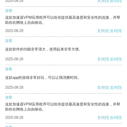
2025-08-28
支持
[0]
反对
[0]
游客
这款加速器VPM应用程序可以给你提供最高速度和安全性的连接，并帮
助你在网络上自由移动。
2025-08-28
支持
[0]
反对
[0]
游客
这款软件的功能非常强大，使用起来非常方便。
2025-08-28
支持
[0]
反对
[0]
游客
这款app的游戏非常好玩，可以让我消磨时间。
2025-08-28
支持
[0]
反对
[0]
游客
这款加速器VPM应用程序可以给你提供最高速度和安全性的连接，并帮
助你在网络上自由移动。
2025-08-28
支持
[0]
反对
[0]