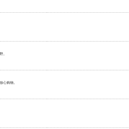
野。
够放心购物。