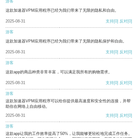
游客
这款加速器VPM应用程序已经为我们带来了无限的隐私和自由。
2025-08-31
支持
[0]
反对
[0]
游客
这款加速器VPM应用程序已经为我们带来了无限的隐私保护和自由。
2025-08-31
支持
[0]
反对
[0]
游客
这款app的商品种类非常丰富，可以满足我所有的购物需求。
2025-08-31
支持
[0]
反对
[0]
游客
这款加速器VPM应用程序可以给你提供最高速度和安全性的连接，并帮
助你在网络上自由移动。
2025-08-31
支持
[0]
反对
[0]
游客
这款app让我的工作效率提高了50%，让我能够更轻松地完成工作任务。