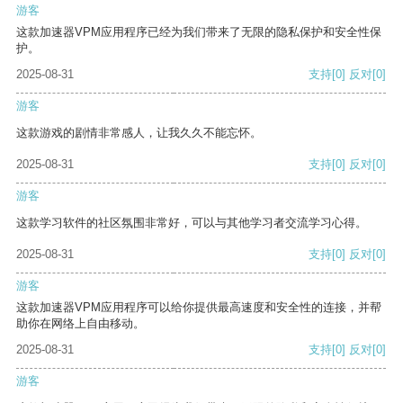
游客
这款加速器VPM应用程序已经为我们带来了无限的隐私保护和安全性保
护。
2025-08-31
支持
[0]
反对
[0]
游客
这款游戏的剧情非常感人，让我久久不能忘怀。
2025-08-31
支持
[0]
反对
[0]
游客
这款学习软件的社区氛围非常好，可以与其他学习者交流学习心得。
2025-08-31
支持
[0]
反对
[0]
游客
这款加速器VPM应用程序可以给你提供最高速度和安全性的连接，并帮
助你在网络上自由移动。
2025-08-31
支持
[0]
反对
[0]
游客