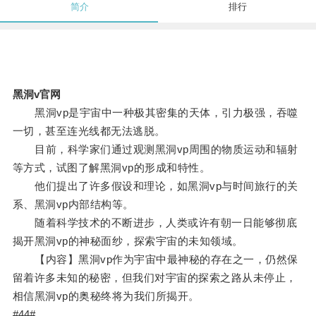
简介
排行
黑洞v官网
黑洞vp是宇宙中一种极其密集的天体，引力极强，吞噬
一切，甚至连光线都无法逃脱。
目前，科学家们通过观测黑洞vp周围的物质运动和辐射
等方式，试图了解黑洞vp的形成和特性。
他们提出了许多假设和理论，如黑洞vp与时间旅行的关
系、黑洞vp内部结构等。
随着科学技术的不断进步，人类或许有朝一日能够彻底
揭开黑洞vp的神秘面纱，探索宇宙的未知领域。
【内容】黑洞vp作为宇宙中最神秘的存在之一，仍然保
留着许多未知的秘密，但我们对宇宙的探索之路从未停止，
相信黑洞vp的奥秘终将为我们所揭开。
#44#