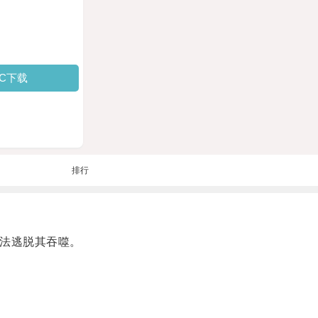
PC下载
排行
法逃脱其吞噬。