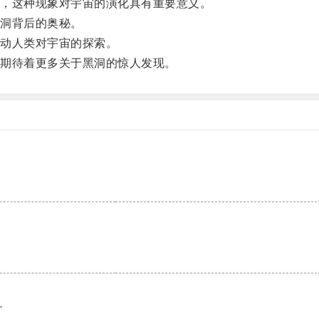
，这种现象对宇宙的演化具有重要意义。
洞背后的奥秘。
动人类对宇宙的探索。
期待着更多关于黑洞的惊人发现。
。