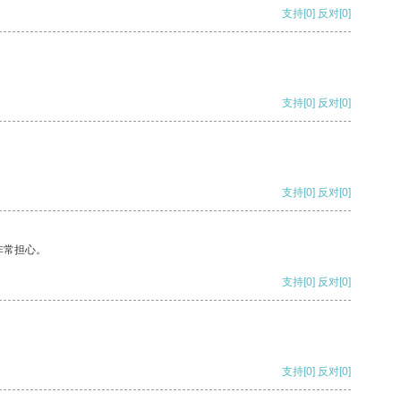
支持
[0]
反对
[0]
支持
[0]
反对
[0]
支持
[0]
反对
[0]
非常担心。
支持
[0]
反对
[0]
支持
[0]
反对
[0]