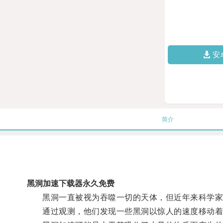
安
简介
黑洞加速下载器永久免费
黑洞一直被视为吞噬一切的天体，但近年来科学家
通过观测，他们发现一些黑洞以惊人的速度移动着