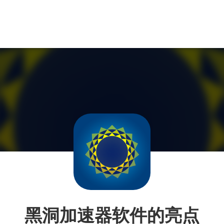
黑洞加速器软件的亮点