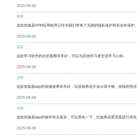
2025-09-08
游客
这款加速器VPM应用程序已经为我们带来了无限的隐私保护和安全性保护
2025-09-08
游客
这款学习软件的社区氛围非常好，可以与其他学习者交流学习心得。
2025-09-08
游客
这款加速器app的加速效果非常好，玩游戏再也不会出现卡顿、掉线的情况
2025-09-08
游客
这款加速器app的操作有点复杂，可以简化一下，比如将设置页面进行优化
2025-09-08