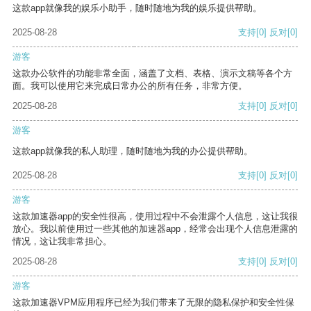
这款app就像我的娱乐小助手，随时随地为我的娱乐提供帮助。
2025-08-28
支持
[0]
反对
[0]
游客
这款办公软件的功能非常全面，涵盖了文档、表格、演示文稿等各个方
面。我可以使用它来完成日常办公的所有任务，非常方便。
2025-08-28
支持
[0]
反对
[0]
游客
这款app就像我的私人助理，随时随地为我的办公提供帮助。
2025-08-28
支持
[0]
反对
[0]
游客
这款加速器app的安全性很高，使用过程中不会泄露个人信息，这让我很
放心。我以前使用过一些其他的加速器app，经常会出现个人信息泄露的
情况，这让我非常担心。
2025-08-28
支持
[0]
反对
[0]
游客
这款加速器VPM应用程序已经为我们带来了无限的隐私保护和安全性保