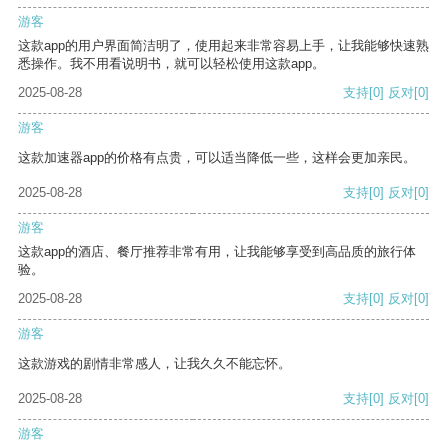
游客
这款app的用户界面简洁明了，使用起来非常容易上手，让我能够快速熟
悉操作。我不用看说明书，就可以轻松使用这款app。
2025-08-28
支持
[0]
反对
[0]
游客
这款加速器app的价格有点贵，可以适当降低一些，这样会更加亲民。
2025-08-28
支持
[0]
反对
[0]
游客
这款app的酒店、餐厅推荐非常有用，让我能够享受到高品质的旅行体
验。
2025-08-28
支持
[0]
反对
[0]
游客
这款游戏的剧情非常感人，让我久久不能忘怀。
2025-08-28
支持
[0]
反对
[0]
游客