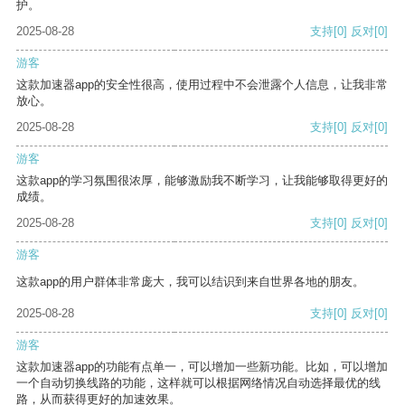
护。
2025-08-28
支持
[0]
反对
[0]
游客
这款加速器app的安全性很高，使用过程中不会泄露个人信息，让我非常
放心。
2025-08-28
支持
[0]
反对
[0]
游客
这款app的学习氛围很浓厚，能够激励我不断学习，让我能够取得更好的
成绩。
2025-08-28
支持
[0]
反对
[0]
游客
这款app的用户群体非常庞大，我可以结识到来自世界各地的朋友。
2025-08-28
支持
[0]
反对
[0]
游客
这款加速器app的功能有点单一，可以增加一些新功能。比如，可以增加
一个自动切换线路的功能，这样就可以根据网络情况自动选择最优的线
路，从而获得更好的加速效果。