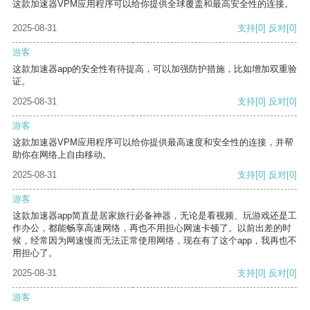
这款加速器VPM应用程序可以给你提供全球覆盖和最高安全性的连接。
2025-08-31
支持
[0]
反对
[0]
游客
这款加速器app的安全性有待提高，可以加强防护措施，比如增加双重验
证。
2025-08-31
支持
[0]
反对
[0]
游客
这款加速器VPM应用程序可以给你提供最高速度和安全性的连接，并帮
助你在网络上自由移动。
2025-08-31
支持
[0]
反对
[0]
游客
这款加速器app简直是居家旅行必备神器，无论是看视频、玩游戏还是工
作办公，都能畅享高速网络，再也不用担心网速卡顿了。以前出差的时
候，经常因为网速慢而无法正常使用网络，现在有了这个app，我再也不
用担心了。
2025-08-31
支持
[0]
反对
[0]
游客