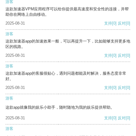
游客
这款加速器VPM应用程序可以给你提供最高速度和安全性的连接，并帮
助你在网络上自由移动。
2025-08-31
支持
[0]
反对
[0]
游客
这款加速器app的加速效果一般，可以再提升一下，比如能够支持更多地
区的线路。
2025-08-31
支持
[0]
反对
[0]
游客
这款加速器app的客服很贴心，遇到问题都能及时解决，服务态度非常
好。
2025-08-31
支持
[0]
反对
[0]
游客
这款app就像我的娱乐小助手，随时随地为我的娱乐提供帮助。
2025-08-31
支持
[0]
反对
[0]
游客