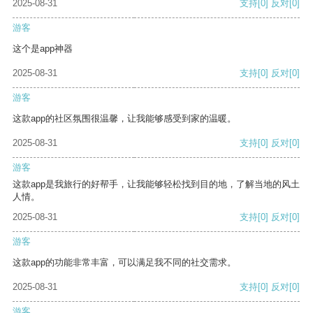
2025-08-31
支持
[0]
反对
[0]
游客
这个是app神器
2025-08-31
支持
[0]
反对
[0]
游客
这款app的社区氛围很温馨，让我能够感受到家的温暖。
2025-08-31
支持
[0]
反对
[0]
游客
这款app是我旅行的好帮手，让我能够轻松找到目的地，了解当地的风土
人情。
2025-08-31
支持
[0]
反对
[0]
游客
这款app的功能非常丰富，可以满足我不同的社交需求。
2025-08-31
支持
[0]
反对
[0]
游客