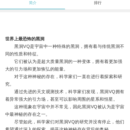
简介
排行
世界上最恐怖的黑洞
黑洞VQ是宇宙中一种特殊的黑洞，拥有着与传统黑洞不
同的性质和特征。
它们被认为是超大质量黑洞的一种变体，拥有着更加强
大的引力场和更加恢弘的能量。
对于这种神秘的存在，科学家们一直在进行着探索和研
究。
通过先进的天文观测技术，科学家们发现，黑洞VQ拥有
着异常强大的引力场，甚至可以影响周围的星系和恒星。
这种现象在宇宙中并不常见，因此黑洞VQ被认为是宇宙
中最神秘的存在之一。
尽管如此，科学家们对黑洞VQ的研究并没有停止，他们
希望通过深入的探索，揭开这种神秘存在背后的奥秘。