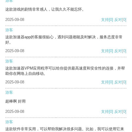
游客
这款游戏的剧情非常感人，让我久久不能忘怀。
2025-09-08
支持
[0]
反对
[0]
游客
这款加速器app的客服很贴心，遇到问题都能及时解决，服务态度非常
好。
2025-09-08
支持
[0]
反对
[0]
游客
这款加速器VPM应用程序可以给你提供最高速度和安全性的连接，并帮
助你在网络上自由移动。
2025-09-08
支持
[0]
反对
[0]
游客
超棒啊 好用
2025-09-08
支持
[0]
反对
[0]
游客
这款软件非常实用，可以帮助我解决很多问题。比如，我可以使用它来