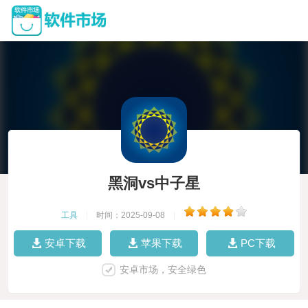
黑洞vs中子星
工具
|
时间：2025-09-08
|
安卓下载
苹果下载
PC下载
安卓市场，安全绿色