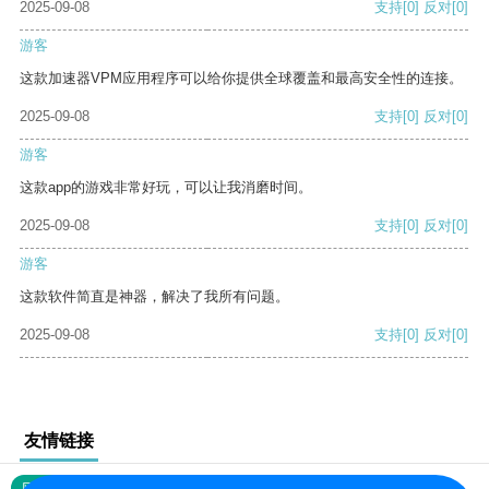
2025-09-08
支持
[0]
反对
[0]
游客
这款加速器VPM应用程序可以给你提供全球覆盖和最高安全性的连接。
2025-09-08
支持
[0]
反对
[0]
游客
这款app的游戏非常好玩，可以让我消磨时间。
2025-09-08
支持
[0]
反对
[0]
游客
这款软件简直是神器，解决了我所有问题。
2025-09-08
支持
[0]
反对
[0]
友情链接